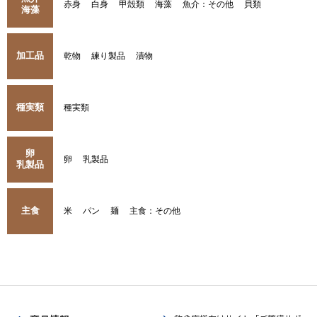
赤身
白身
甲殻類
海藻
魚介：その他
貝類
海藻
加工品
乾物
練り製品
漬物
種実類
種実類
卵
卵
乳製品
乳製品
主食
米
パン
麺
主食：その他