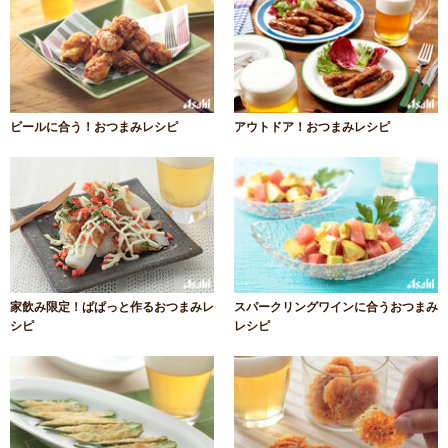
ビールに合う！おつまみレシピ
アウトドア！おつまみレシピ
家飲み限定！ぱぱっと作るおつまみレ
スパークリングワインに合うおつまみ
シピ
レシピ