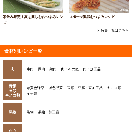
家飲み限定！夏を楽しむおつまみレシ
スポーツ観戦おつまみレシピ
ピ
＞ 特集一覧はこちら
食材別レシピ一覧
肉
牛肉
豚肉
鶏肉
肉：その他
肉：加工品
野菜
緑黄色野菜
淡色野菜
豆類・豆腐・豆加工品
キノコ類
豆類
イモ類
キノコ類
果物
果物
果物：加工品
魚介