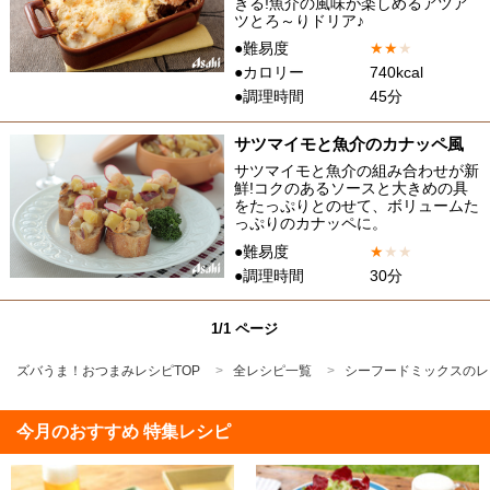
きる!魚介の風味が楽しめるアツア
ツとろ～りドリア♪
●難易度
★
★
★
●カロリー
740kcal
●調理時間
45分
サツマイモと魚介のカナッペ風
サツマイモと魚介の組み合わせが新
鮮!コクのあるソースと大きめの具
をたっぷりとのせて、ボリュームた
っぷりのカナッペに。
●難易度
★
★
★
●調理時間
30分
1/1 ページ
ズバうま！おつまみレシピTOP
全レシピ一覧
シーフードミックスのレ
今月のおすすめ 特集レシピ