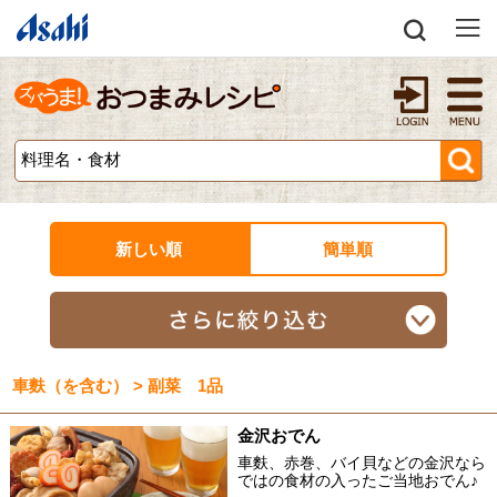
新しい順
簡単順
車麩（を含む） > 副菜 1品
金沢おでん
車麩、赤巻、バイ貝などの金沢なら
ではの食材の入ったご当地おでん♪