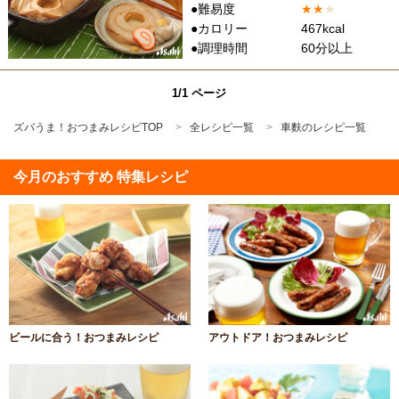
●難易度
★
★
★
●カロリー
467kcal
●調理時間
60分以上
1/1 ページ
ズバうま！おつまみレシピTOP
全レシピ一覧
車麩のレシピ一覧
今月のおすすめ 特集レシピ
ビールに合う！おつまみレシピ
アウトドア！おつまみレシピ