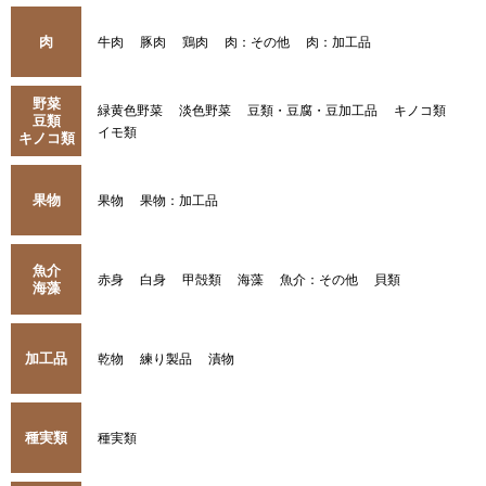
肉
牛肉
豚肉
鶏肉
肉：その他
肉：加工品
野菜
緑黄色野菜
淡色野菜
豆類・豆腐・豆加工品
キノコ類
豆類
イモ類
キノコ類
果物
果物
果物：加工品
魚介
赤身
白身
甲殻類
海藻
魚介：その他
貝類
海藻
加工品
乾物
練り製品
漬物
種実類
種実類