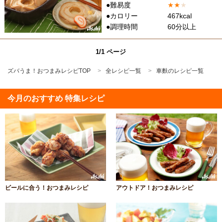
●難易度
★
★
★
●カロリー
467kcal
●調理時間
60分以上
1/1 ページ
ズバうま！おつまみレシピTOP
全レシピ一覧
車麩のレシピ一覧
今月のおすすめ 特集レシピ
ビールに合う！おつまみレシピ
アウトドア！おつまみレシピ