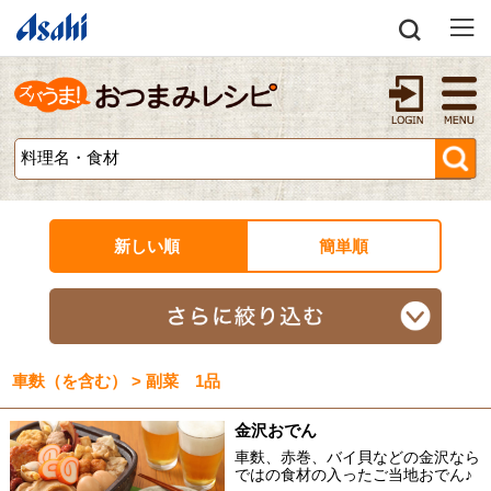
新しい順
簡単順
車麩（を含む） > 副菜 1品
金沢おでん
車麩、赤巻、バイ貝などの金沢なら
ではの食材の入ったご当地おでん♪