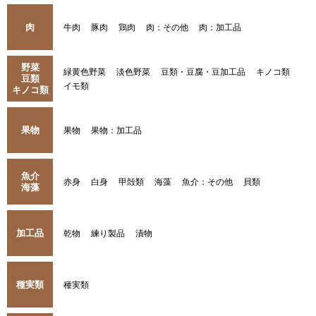
肉
牛肉
豚肉
鶏肉
肉：その他
肉：加工品
野菜
緑黄色野菜
淡色野菜
豆類・豆腐・豆加工品
キノコ類
豆類
イモ類
キノコ類
果物
果物
果物：加工品
魚介
赤身
白身
甲殻類
海藻
魚介：その他
貝類
海藻
加工品
乾物
練り製品
漬物
種実類
種実類