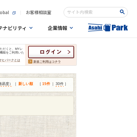
obal
お客様相談室
検索キーワード入力
テナビリティ
企業情報
ただくと、MYレ
機能をご利用いた
サヒパークとは
新規ご利用はコチラ
難易度）
｜
新しい順
［
15件
｜
30件
］