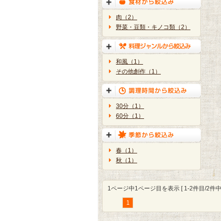
肉（2）
野菜・豆類・キノコ類（2）
和風（1）
その他創作（1）
30分（1）
60分（1）
春（1）
秋（1）
1ページ中1ページ目を表示 [ 1-2件目/2件中 
1