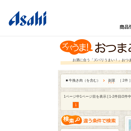
商品
お酒に合う「ズバリうまい！」おつ
■
牛挽き肉（を含む）
副菜
［ 2件 
1ページ中1ページ目を表示 [ 1-2件目/2件中 
1