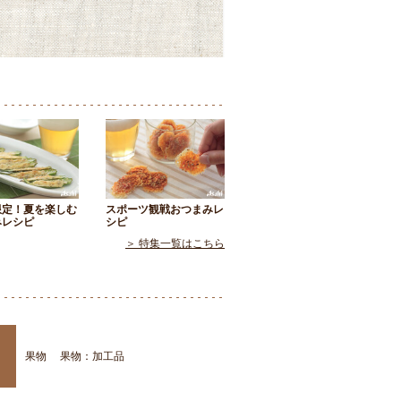
限定！夏を楽しむ
スポーツ観戦おつまみレ
みレシピ
シピ
＞ 特集一覧はこちら
果物
果物：加工品