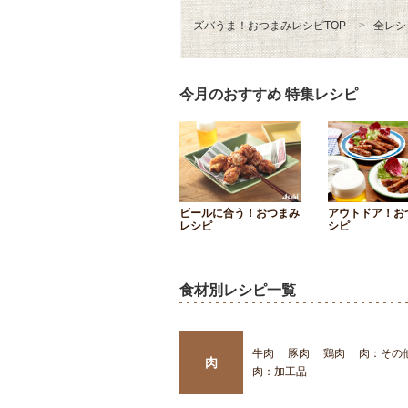
ズバうま！おつまみレシピTOP
全レシ
今月のおすすめ 特集レシピ
ビールに合う！おつまみ
アウトドア！お
レシピ
シピ
食材別レシピ一覧
牛肉
豚肉
鶏肉
肉：その
肉
肉：加工品