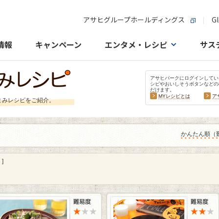
アサヒグループホールディングス
Gl
情報
キャンペーン
エンタメ・レシピ
サス
アサヒパークにログインしてい
シピやおいしそうボタンなどの
だけます。
MYレシピとは
ア
まみレシピをご紹介。
かんたん順（
］
]