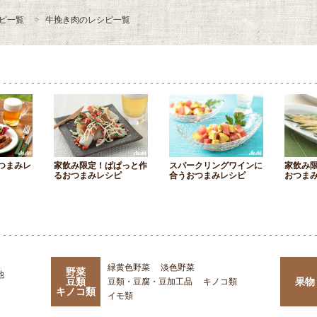
ピ一覧
牛挽き肉のレシピ一覧
つまみレ
家飲み限定！ぱぱっと作
スパークリングワインに
家飲み
るおつまみレシピ
合うおつまみレシピ
おつま
緑黄色野菜
淡色野菜
野菜
他
豆類
果物
豆類・豆腐・豆加工品
キノコ類
キノコ類
イモ類