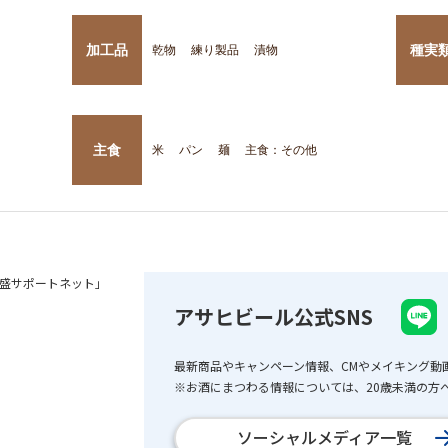
加工品
種実
乾物
練り製品
漬物
主食
米
パン
麺
主食：その他
盛サポートネット」
アサヒビール公式SNS
最新商品やキャンペーン情報、CMやメイキング動
※お酒にまつわる情報については、20歳未満の方へ
ソーシャルメディア一覧