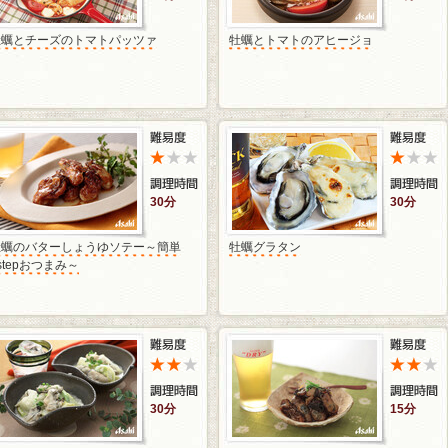
牡蠣とチーズのトマトパッツァ
牡蠣とトマトのアヒージョ
30分
30分
牡蠣のバターしょうゆソテー～簡単
牡蠣グラタン
stepおつまみ～
30分
15分