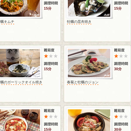
15分
15分
牡蠣キムチ
牡蠣の昆布焼き
15分
30分
牡蠣のガーリックオイル焼き
春菊と牡蠣のジョン
15分
30分