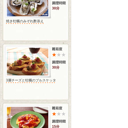
30分
焼き牡蠣のみぞれ酢添え
30分
3層チーズと牡蠣のブルスケッタ
15分