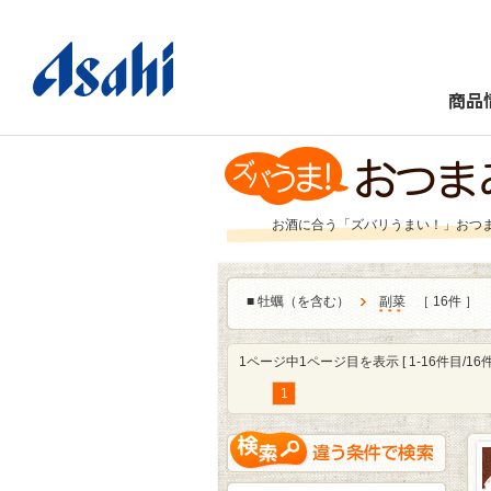
商品
お酒に合う「ズバリうまい！」おつ
■
牡蠣（を含む）
副菜
［ 16件 ］
1ページ中1ページ目を表示 [ 1-16件目/16件
1