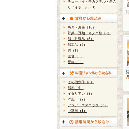
チューハイ・缶カクテル・缶入
りハイボール（3）
魚介・海藻（16）
野菜・豆類・キノコ類（9）
卵・乳製品（5）
加工品（2）
肉（1）
主食（1）
果物（1）
3
その他創作（8）
和風（4）
イタリアン（3）
洋風 （2）
アジア・エスニック（2）
中華風（1）