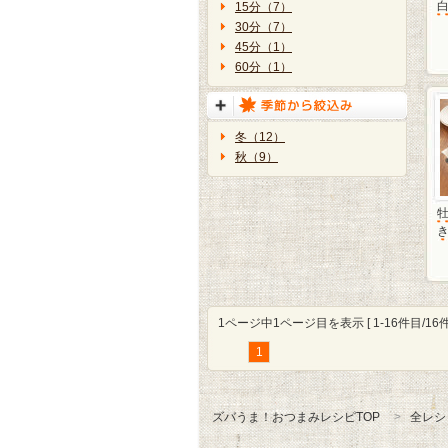
15分（7）
30分（7）
45分（1）
60分（1）
冬（12）
秋（9）
1ページ中1ページ目を表示 [ 1-16件目/16件
1
ズバうま！おつまみレシピTOP
全レシ