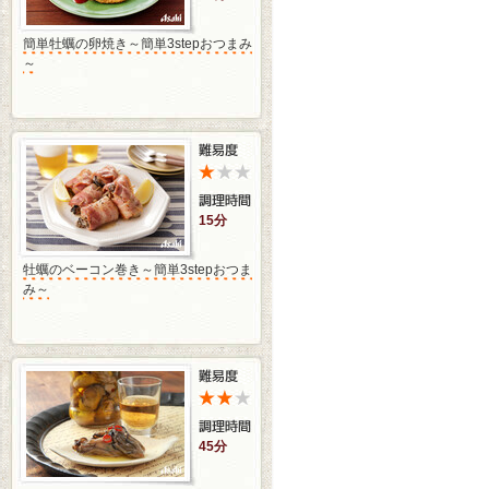
簡単牡蠣の卵焼き～簡単3stepおつまみ
～
15分
牡蠣のベーコン巻き～簡単3stepおつま
み～
45分