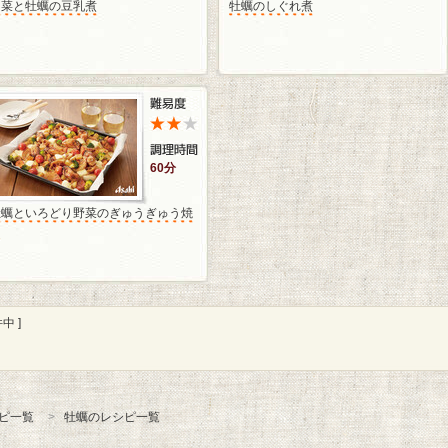
白菜と牡蠣の豆乳煮
牡蠣のしぐれ煮
60分
牡蠣といろどり野菜のぎゅうぎゅう焼
き
中 ]
ピ一覧
牡蠣のレシピ一覧