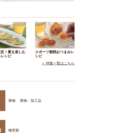
限定！夏を楽しむ
スポーツ観戦おつまみレ
みレシピ
シピ
＞ 特集一覧はこちら
果物
果物：加工品
類
種実類