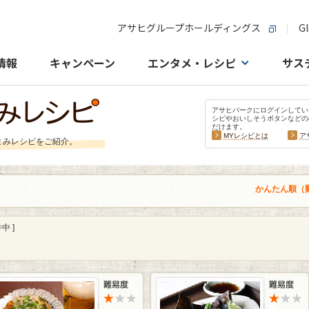
アサヒグループホールディングス
Gl
情報
キャンペーン
エンタメ・レシピ
サス
アサヒパークにログインしてい
シピやおいしそうボタンなどの
だけます。
MYレシピとは
ア
まみレシピをご紹介。
かんたん順（
中 ]