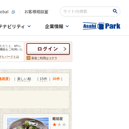
obal
お客様相談室
検索キーワード入力
テナビリティ
企業情報
ただくと、MYレ
機能をご利用いた
サヒパークとは
新規ご利用はコチラ
難易度）
｜
新しい順
［
15件
｜
30件
］