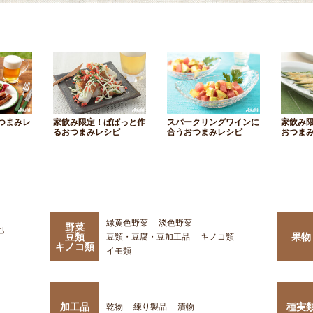
つまみレ
家飲み限定！ぱぱっと作
スパークリングワインに
家飲み
るおつまみレシピ
合うおつまみレシピ
おつま
緑黄色野菜
淡色野菜
野菜
他
豆類
果物
豆類・豆腐・豆加工品
キノコ類
キノコ類
イモ類
加工品
種実
乾物
練り製品
漬物