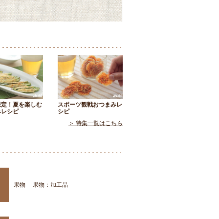
限定！夏を楽しむ
スポーツ観戦おつまみレ
みレシピ
シピ
＞ 特集一覧はこちら
果物
果物：加工品