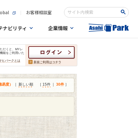
obal
お客様相談室
検索キーワード入力
テナビリティ
企業情報
ただくと、MYレ
機能をご利用いた
サヒパークとは
新規ご利用はコチラ
難易度）
｜
新しい順
［
15件
｜
30件
］