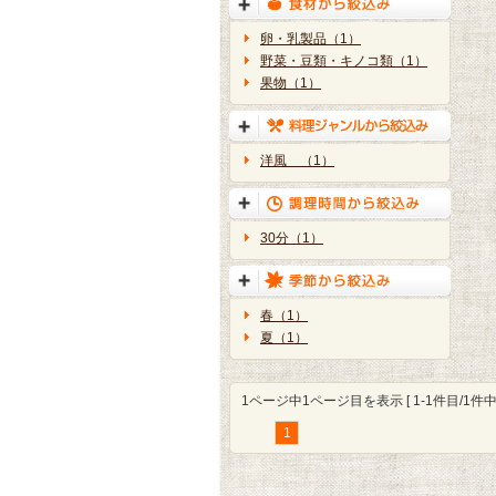
卵・乳製品（1）
野菜・豆類・キノコ類（1）
果物（1）
洋風 （1）
30分（1）
春（1）
夏（1）
1ページ中1ページ目を表示 [ 1-1件目/1件中 
1