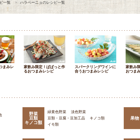
ピ一覧
ハラペーニョのレシピ一覧
つまみレ
家飲み限定！ぱぱっと作
スパークリングワインに
家飲み
るおつまみレシピ
合うおつまみレシピ
おつま
緑黄色野菜
淡色野菜
野菜
他
豆類
果物
豆類・豆腐・豆加工品
キノコ類
キノコ類
イモ類