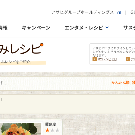
アサヒグループホールディングス
Gl
情報
キャンペーン
エンタメ・レシピ
サス
アサヒパークにログインしてい
シピやおいしそうボタンなどの
だけます。
MYレシピとは
ア
まみレシピをご紹介。
かんたん順（
1件 ］
]