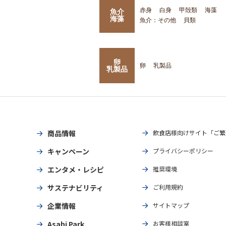
赤身
白身
甲殻類
海藻
魚介
海藻
魚介：その他
貝類
卵
卵
乳製品
乳製品
商品情報
飲食店様向けサイト「ご繁
キャンペーン
プライバシーポリシー
エンタメ・レシピ
推奨環境
サステナビリティ
ご利用規約
企業情報
サイトマップ
Asahi Park
お客様相談室