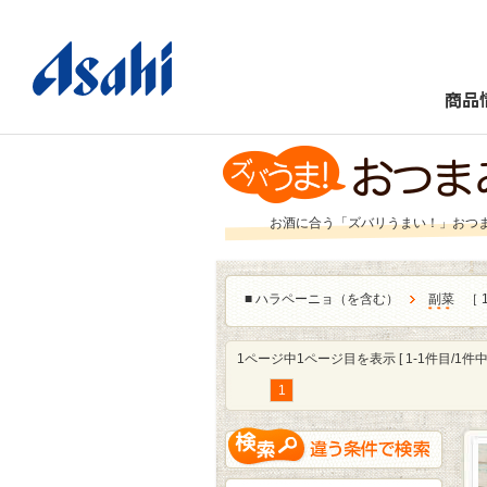
商品
お酒に合う「ズバリうまい！」おつ
■
ハラペーニョ（を含む）
副菜
［ 
1ページ中1ページ目を表示 [ 1-1件目/1件中 
1