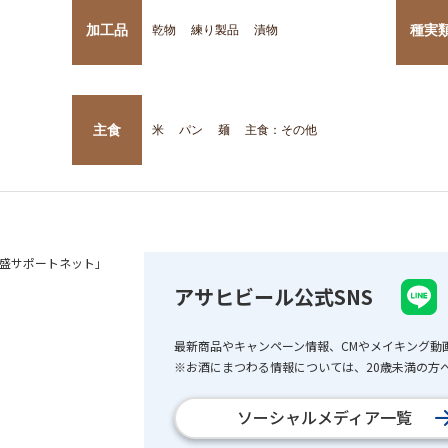
加工品
種実
乾物
練り製品
漬物
主食
米
パン
麺
主食：その他
盛サポートネット」
アサヒビール公式SNS
最新商品やキャンペーン情報、CMやメイキング動
※お酒にまつわる情報については、20歳未満の方へ
ソーシャルメディア一覧