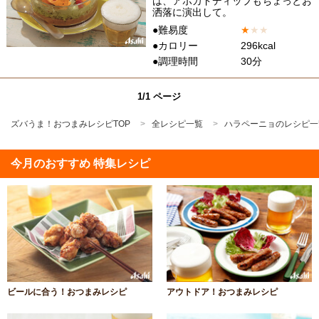
は、アボカドディップもちょっとお
洒落に演出して。
●難易度
★
★
★
●カロリー
296kcal
●調理時間
30分
1/1 ページ
ズバうま！おつまみレシピTOP
全レシピ一覧
ハラペーニョのレシピ一
今月のおすすめ 特集レシピ
ビールに合う！おつまみレシピ
アウトドア！おつまみレシピ