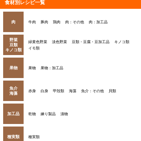
食材別レシピ一覧
肉
牛肉
豚肉
鶏肉
肉：その他
肉：加工品
野菜
緑黄色野菜
淡色野菜
豆類・豆腐・豆加工品
キノコ類
豆類
イモ類
キノコ類
果物
果物
果物：加工品
魚介
赤身
白身
甲殻類
海藻
魚介：その他
貝類
海藻
加工品
乾物
練り製品
漬物
種実類
種実類