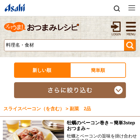
新しい順
簡単順
スライスベーコン（を含む） > 副菜 2品
牡蠣のベーコン巻き～簡単3step
おつまみ～
牡蠣とベーコンの旨味を掛け合わせ