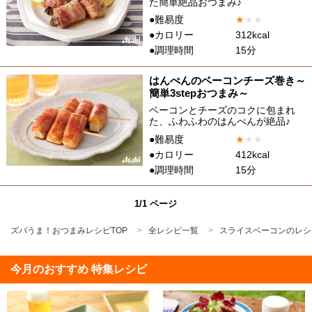
た簡単絶品おつまみ♪
●難易度
★
★
★
●カロリー
312kcal
●調理時間
15分
はんぺんのベーコンチーズ巻き～
簡単3stepおつまみ～
ベーコンとチーズのコクに包まれ
た、ふわふわのはんぺんが絶品♪
●難易度
★
★
★
●カロリー
412kcal
●調理時間
15分
1/1 ページ
ズバうま！おつまみレシピTOP
全レシピ一覧
スライスベーコンのレシ
今月のおすすめ 特集レシピ