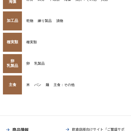
海藻
加工品
乾物
練り製品
漬物
種実類
種実類
卵
卵
乳製品
乳製品
主食
米
パン
麺
主食：その他
商品情報
飲食店様向けサイト「ご繁盛サポ