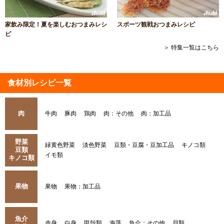
家飲み限定！夏を楽しむおつまみレシ
スポーツ観戦おつまみレシピ
ピ
＞ 特集一覧はこちら
食材別レシピ一覧
肉
牛肉
豚肉
鶏肉
肉：その他
肉：加工品
野菜
緑黄色野菜
淡色野菜
豆類・豆腐・豆加工品
キノコ類
豆類
イモ類
キノコ類
果物
果物
果物：加工品
魚介
赤身
白身
甲殻類
海藻
魚介：その他
貝類