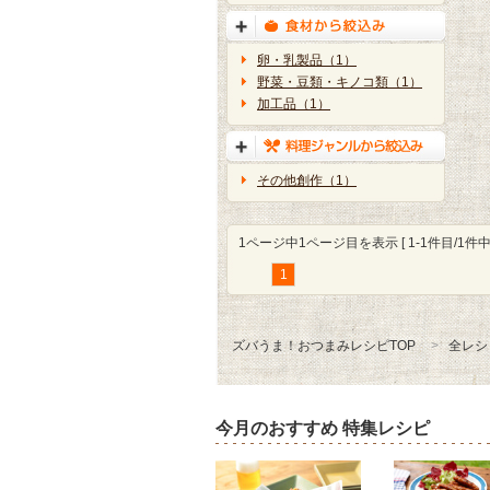
卵・乳製品（1）
野菜・豆類・キノコ類（1）
加工品（1）
その他創作（1）
1ページ中1ページ目を表示 [ 1-1件目/1件中 
1
ズバうま！おつまみレシピTOP
全レシ
今月のおすすめ 特集レシピ