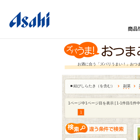
商品
お酒に合う「ズバリうまい！」おつ
■
結びしらたき（を含む）
副菜
1ページ中1ページ目を表示 [ 1-1件目/1件中 
1