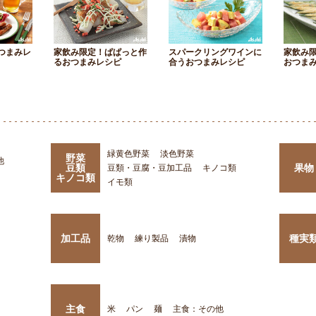
つまみレ
家飲み限定！ぱぱっと作
スパークリングワインに
家飲み
るおつまみレシピ
合うおつまみレシピ
おつま
緑黄色野菜
淡色野菜
野菜
他
豆類
果物
豆類・豆腐・豆加工品
キノコ類
キノコ類
イモ類
加工品
種実
乾物
練り製品
漬物
主食
米
パン
麺
主食：その他