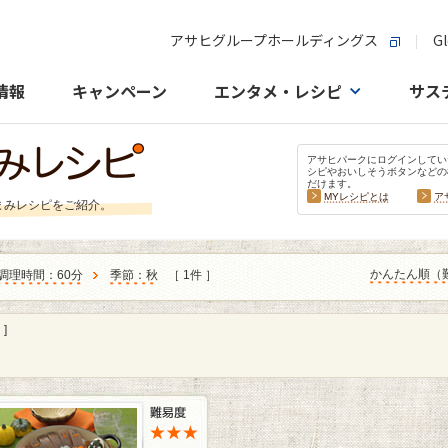
アサヒグループホールディングス
Gl
情報
キャンペーン
エンタメ・レシピ
サス
アサヒパークにログインしてい
シピやおいしそうボタンなどの
だけます。
MYレシピとは
ア
まみレシピをご紹介。
かんたん順（
調理時間：60分
季節：秋
［ 1件 ］
]