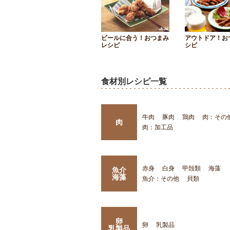
ビールに合う！おつまみ
アウトドア！お
レシピ
シピ
食材別レシピ一覧
牛肉
豚肉
鶏肉
肉：その
肉
肉：加工品
赤身
白身
甲殻類
海藻
魚介
海藻
魚介：その他
貝類
卵
卵
乳製品
乳製品