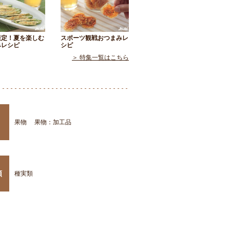
限定！夏を楽しむ
スポーツ観戦おつまみレ
みレシピ
シピ
＞ 特集一覧はこちら
果物
果物：加工品
類
種実類