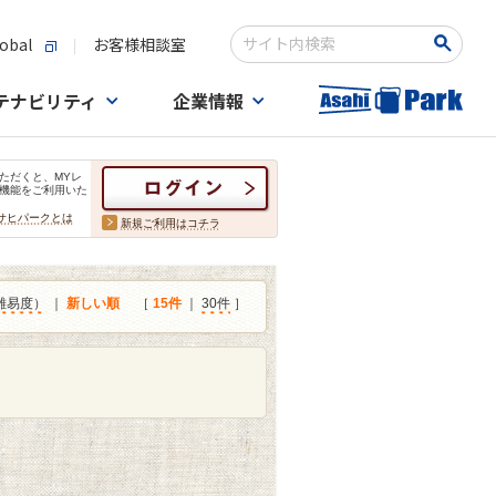
obal
お客様相談室
検索キーワード入力
テナビリティ
企業情報
ただくと、MYレ
機能をご利用いた
サヒパークとは
新規ご利用はコチラ
難易度）
｜
新しい順
［
15件
｜
30件
］