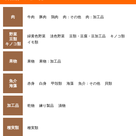
肉
牛肉
豚肉
鶏肉
肉：その他
肉：加工品
野菜
緑黄色野菜
淡色野菜
豆類・豆腐・豆加工品
キノコ類
豆類
イモ類
キノコ類
果物
果物
果物：加工品
魚介
赤身
白身
甲殻類
海藻
魚介：その他
貝類
海藻
加工品
乾物
練り製品
漬物
種実類
種実類