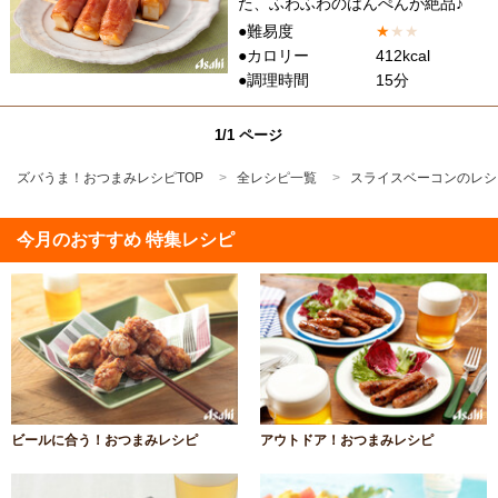
た、ふわふわのはんぺんが絶品♪
●難易度
★
★
★
●カロリー
412kcal
●調理時間
15分
1/1 ページ
ズバうま！おつまみレシピTOP
全レシピ一覧
スライスベーコンのレシ
今月のおすすめ 特集レシピ
ビールに合う！おつまみレシピ
アウトドア！おつまみレシピ