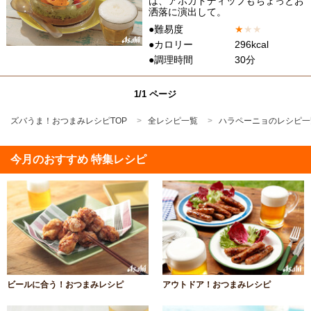
は、アボカドディップもちょっとお
洒落に演出して。
●難易度
★
★
★
●カロリー
296kcal
●調理時間
30分
1/1 ページ
ズバうま！おつまみレシピTOP
全レシピ一覧
ハラペーニョのレシピ一
今月のおすすめ 特集レシピ
ビールに合う！おつまみレシピ
アウトドア！おつまみレシピ