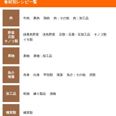
食材別レシピ一覧
肉
牛肉
豚肉
鶏肉
肉：その他
肉：加工品
野菜
緑黄色野菜
淡色野菜
豆類・豆腐・豆加工品
キノコ類
豆類
イモ類
キノコ類
果物
果物
果物：加工品
魚介
赤身
白身
甲殻類
海藻
魚介：その他
貝類
海藻
加工品
乾物
練り製品
漬物
種実類
種実類