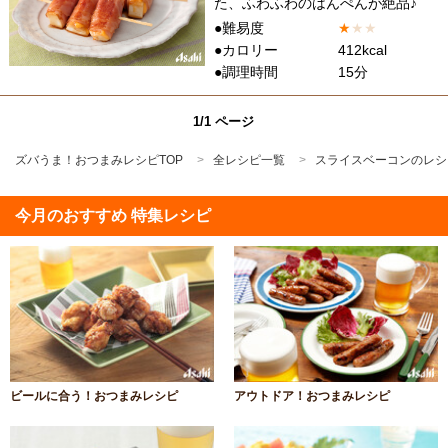
た、ふわふわのはんぺんが絶品♪
●難易度
★
★
★
●カロリー
412kcal
●調理時間
15分
1/1 ページ
ズバうま！おつまみレシピTOP
全レシピ一覧
スライスベーコンのレシ
今月のおすすめ 特集レシピ
ビールに合う！おつまみレシピ
アウトドア！おつまみレシピ