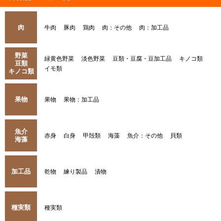
肉
牛肉
豚肉
鶏肉
肉：その他
肉：加工品
野菜
緑黄色野菜
淡色野菜
豆類・豆腐・豆加工品
キノコ類
豆類
イモ類
キノコ類
果物
果物
果物：加工品
魚介
赤身
白身
甲殻類
海藻
魚介：その他
貝類
海藻
加工品
乾物
練り製品
漬物
種実類
種実類