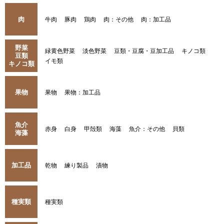
肉
牛肉
豚肉
鶏肉
肉：その他
肉：加工品
野菜
緑黄色野菜
淡色野菜
豆類・豆腐・豆加工品
キノコ類
豆類
イモ類
キノコ類
果物
果物
果物：加工品
魚介
赤身
白身
甲殻類
海藻
魚介：その他
貝類
海藻
加工品
乾物
練り製品
漬物
種実類
種実類