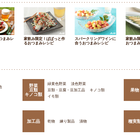
つまみレ
家飲み限定！ぱぱっと作
スパークリングワインに
家飲み
るおつまみレシピ
合うおつまみレシピ
おつま
緑黄色野菜
淡色野菜
野菜
他
豆類
果物
豆類・豆腐・豆加工品
キノコ類
キノコ類
イモ類
加工品
種実
乾物
練り製品
漬物