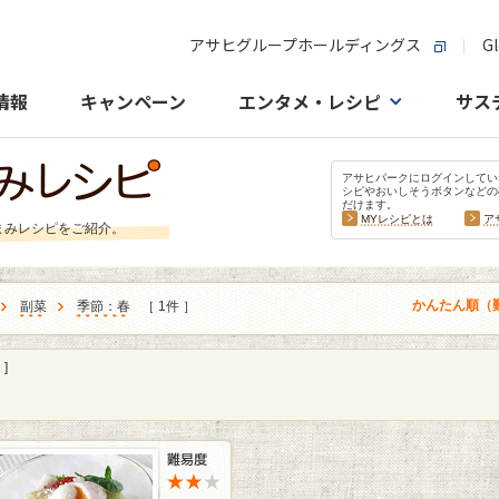
アサヒグループホールディングス
Gl
情報
キャンペーン
エンタメ・レシピ
サス
アサヒパークにログインしてい
シピやおいしそうボタンなどの
だけます。
MYレシピとは
ア
まみレシピをご紹介。
かんたん順（
副菜
季節：春
［ 1件 ］
]