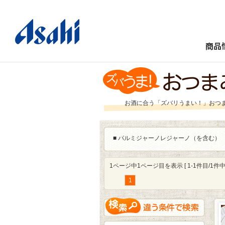
商品
お酒に合う「ズバリうまい！」おつ
■
パルミジャーノレジャーノ（を含む）
1ページ中1ページ目を表示 [ 1-1件目/1件中 
1