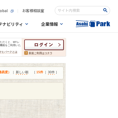
obal
お客様相談室
検索キーワード入力
テナビリティ
企業情報
ただくと、MYレ
機能をご利用いた
サヒパークとは
新規ご利用はコチラ
難易度）
｜
新しい順
［
15件
｜
30件
］