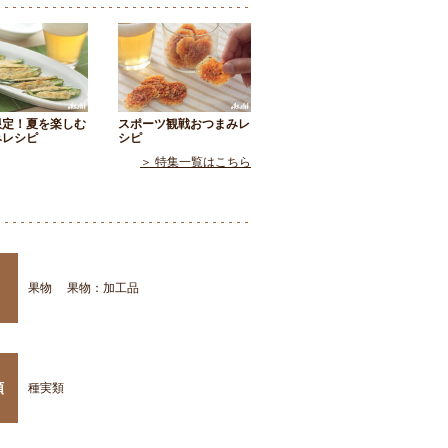
限定！夏を楽しむ
スポーツ観戦おつまみレ
みレシピ
シピ
＞ 特集一覧はこちら
果物
果物：加工品
類
種実類