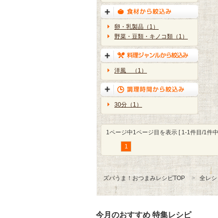
卵・乳製品（1）
野菜・豆類・キノコ類（1）
洋風 （1）
30分（1）
1ページ中1ページ目を表示 [ 1-1件目/1件中 
1
ズバうま！おつまみレシピTOP
全レシ
今月のおすすめ 特集レシピ