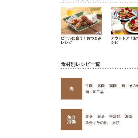
ビールに合う！おつまみ
アウトドア！お
レシピ
シピ
食材別レシピ一覧
牛肉
豚肉
鶏肉
肉：その
肉
肉：加工品
赤身
白身
甲殻類
海藻
魚介
海藻
魚介：その他
貝類