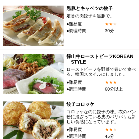
黒豚とキャベツの餃子
定番の肉餃子を黒豚で。
●難易度
★
★
★
●調理時間
30分
篠山牛ローストビーフKOREAN
STYLE
ローストビーフを野菜で巻いて食べ
る、韓国スタイルにしました。
●難易度
★
★
★
●調理時間
60分以上
餃子コロッケ
コロッケなのに餃子の味。衣のパン
粉に混ざっている皮のパリパリも新
しい食感になっています。
●難易度
★
★
★
●調理時間
45分