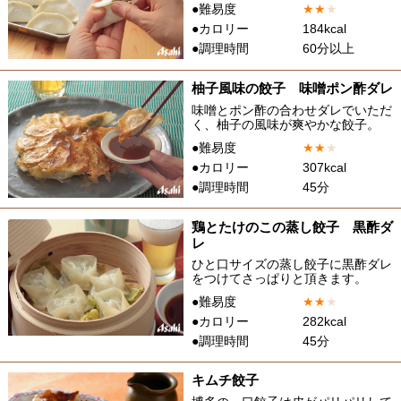
●難易度
★
★
★
●カロリー
184kcal
●調理時間
60分以上
柚子風味の餃子 味噌ポン酢ダレ
味噌とポン酢の合わせダレでいただ
く、柚子の風味が爽やかな餃子。
●難易度
★
★
★
●カロリー
307kcal
●調理時間
45分
鶏とたけのこの蒸し餃子 黒酢ダ
レ
ひと口サイズの蒸し餃子に黒酢ダレ
をつけてさっぱりと頂きます。
●難易度
★
★
★
●カロリー
282kcal
●調理時間
45分
キムチ餃子