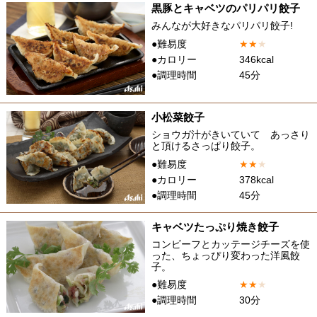
黒豚とキャベツのパリパリ餃子
みんなが大好きなパリパリ餃子!
●難易度
★
★
★
●カロリー
346kcal
●調理時間
45分
小松菜餃子
ショウガ汁がきいていて あっさり
と頂けるさっぱり餃子。
●難易度
★
★
★
●カロリー
378kcal
●調理時間
45分
キャベツたっぷり焼き餃子
コンビーフとカッテージチーズを使
った、ちょっぴり変わった洋風餃
子。
●難易度
★
★
★
●調理時間
30分