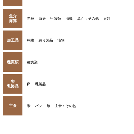
魚介
赤身
白身
甲殻類
海藻
魚介：その他
貝類
海藻
加工品
乾物
練り製品
漬物
種実類
種実類
卵
卵
乳製品
乳製品
主食
米
パン
麺
主食：その他