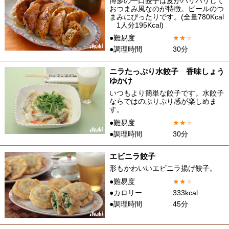
博多の一口餃子は皮がパリパリして
おつまみ風なのが特徴。ビールのつ
まみにぴったりです。(全量780Kcal
1人分195Kcal)
●難易度
★
★
★
●調理時間
30分
ニラたっぷり水餃子 香味しょう
ゆかけ
いつもより簡単な餃子です。水餃子
ならではのぷりぷり感が楽しめま
す。
●難易度
★
★
★
●調理時間
30分
エビニラ餃子
形もかわいいエビニラ揚げ餃子。
●難易度
★
★
★
●カロリー
333kcal
●調理時間
45分