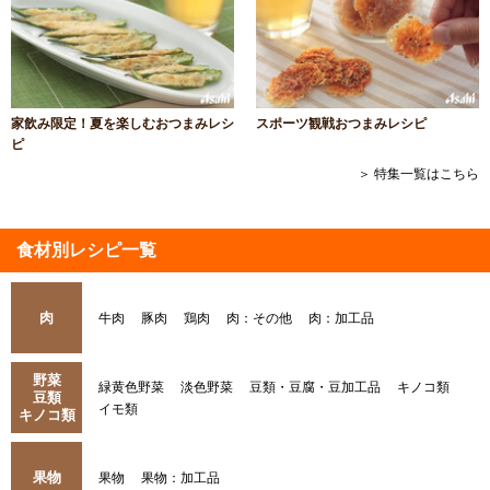
家飲み限定！夏を楽しむおつまみレシ
スポーツ観戦おつまみレシピ
ピ
＞ 特集一覧はこちら
食材別レシピ一覧
肉
牛肉
豚肉
鶏肉
肉：その他
肉：加工品
野菜
緑黄色野菜
淡色野菜
豆類・豆腐・豆加工品
キノコ類
豆類
イモ類
キノコ類
果物
果物
果物：加工品