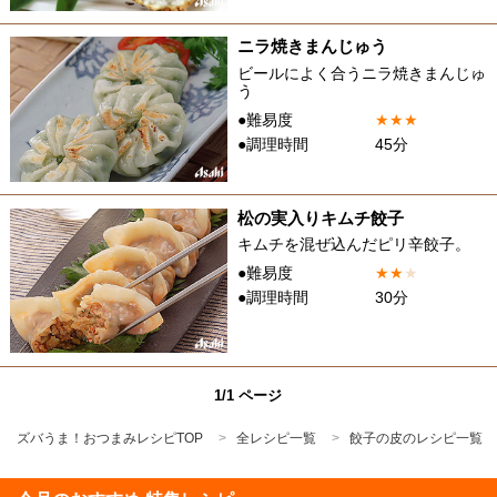
ニラ焼きまんじゅう
ビールによく合うニラ焼きまんじゅ
う
●難易度
★
★
★
●調理時間
45分
松の実入りキムチ餃子
キムチを混ぜ込んだピリ辛餃子。
●難易度
★
★
★
●調理時間
30分
1/1 ページ
ズバうま！おつまみレシピTOP
全レシピ一覧
餃子の皮のレシピ一覧