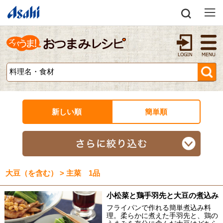
新しい順
簡単順
大豆（を含む） > 主菜 1品
小松菜と鶏手羽先と大豆の煮込み
フライパンで作れる簡単煮込み料
理。柔らかに煮えた手羽先と、鶏の