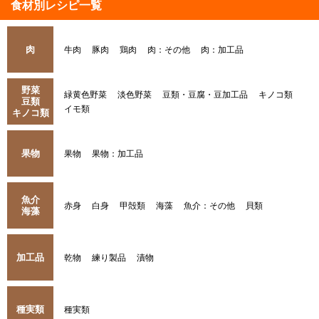
食材別レシピ一覧
肉
牛肉
豚肉
鶏肉
肉：その他
肉：加工品
野菜
緑黄色野菜
淡色野菜
豆類・豆腐・豆加工品
キノコ類
豆類
イモ類
キノコ類
果物
果物
果物：加工品
魚介
赤身
白身
甲殻類
海藻
魚介：その他
貝類
海藻
加工品
乾物
練り製品
漬物
種実類
種実類