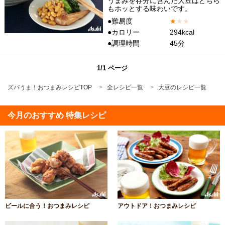
うまみを存分に含んだ大豆はどちら
もホッとする味わいです。
●難易度
★
★
★
●カロリー
294kcal
●調理時間
45分
1/1 ページ
ズバうま！おつまみレシピTOP
全レシピ一覧
大豆のレシピ一覧
今月のおすすめ 特集レシピ
ビールに合う！おつまみレシピ
アウトドア！おつまみレシピ