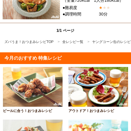
（全量720Kcal 1人分180Kcal）
●難易度
★
★
★
●調理時間
30分
1/1 ページ
ズバうま！おつまみレシピTOP
全レシピ一覧
ヤングコーン缶のレシピ
今月のおすすめ 特集レシピ
ビールに合う！おつまみレシピ
アウトドア！おつまみレシピ