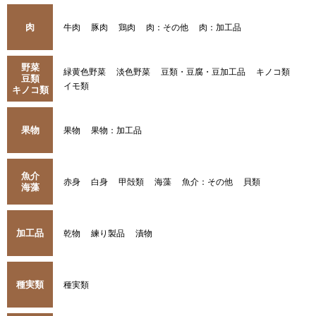
肉
牛肉
豚肉
鶏肉
肉：その他
肉：加工品
野菜
緑黄色野菜
淡色野菜
豆類・豆腐・豆加工品
キノコ類
豆類
イモ類
キノコ類
果物
果物
果物：加工品
魚介
赤身
白身
甲殻類
海藻
魚介：その他
貝類
海藻
加工品
乾物
練り製品
漬物
種実類
種実類