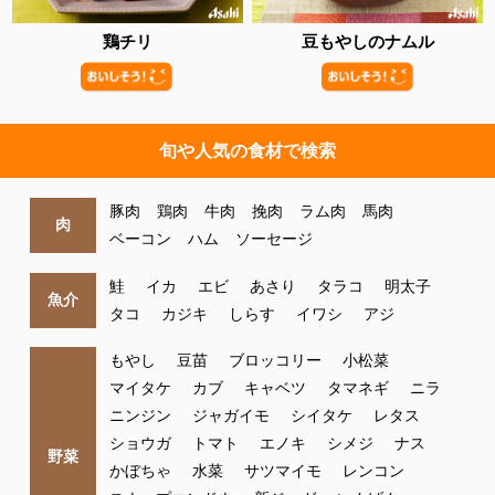
鶏チリ
豆もやしのナムル
旬や人気の食材で検索
豚肉
鶏肉
牛肉
挽肉
ラム肉
馬肉
肉
ベーコン
ハム
ソーセージ
鮭
イカ
エビ
あさり
タラコ
明太子
魚介
タコ
カジキ
しらす
イワシ
アジ
もやし
豆苗
ブロッコリー
小松菜
マイタケ
カブ
キャベツ
タマネギ
ニラ
ニンジン
ジャガイモ
シイタケ
レタス
ショウガ
トマト
エノキ
シメジ
ナス
野菜
かぼちゃ
水菜
サツマイモ
レンコン