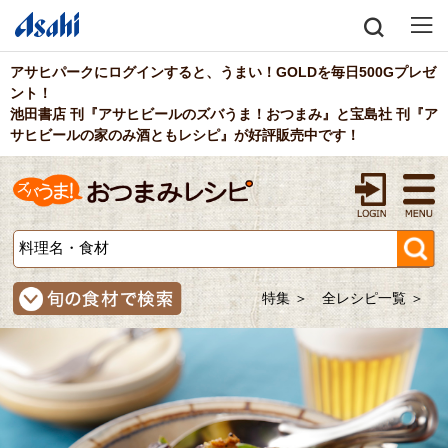
アサヒパークにログインすると、うまい！GOLDを毎日500Gプレゼ
ント！
池田書店 刊『アサヒビールのズバうま！おつまみ』
と
宝島社 刊『ア
サヒビールの家のみ酒ともレシピ』
が好評販売中です！
特集 ＞
全レシピ一覧 ＞