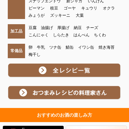
スナップエンドウ
新ジャガ
いんげん
ピーマン
枝豆
ゴーヤ
キュウリ
オクラ
みょうが
ズッキーニ
大葉
豆腐
油揚げ
厚揚げ
納豆
チーズ
加工品
こんにゃく
しらたき
はんぺん
ちくわ
卵
牛乳
ツナ缶
鯖缶
イワシ缶
焼き海苔
常備品
梅干し
おすすめのお酒の楽しみ方