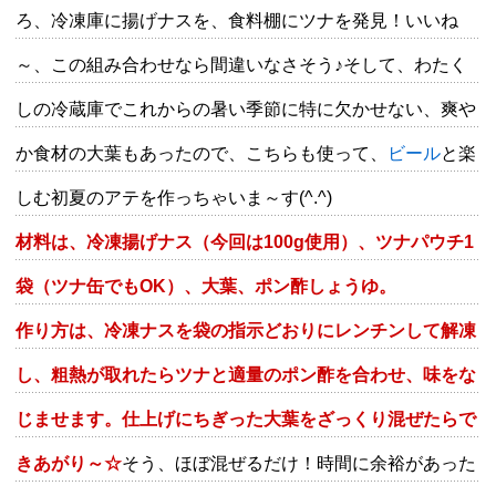
ろ、冷凍庫に揚げナスを、食料棚にツナを発見！いいね
～、この組み合わせなら間違いなさそう♪そして、わたく
しの冷蔵庫でこれからの暑い季節に特に欠かせない、爽や
か食材の大葉もあったので、こちらも使って、
ビール
と楽
しむ初夏のアテを作っちゃいま～す(^.^)
材料は、冷凍揚げナス（今回は100g使用）、ツナパウチ1
袋（ツナ缶でもOK）、大葉、ポン酢しょうゆ。
作り方は、冷凍ナスを袋の指示どおりにレンチンして解凍
し、粗熱が取れたらツナと適量のポン酢を合わせ、味をな
じませます。仕上げにちぎった大葉をざっくり混ぜたらで
きあがり～☆
そう、ほぼ混ぜるだけ！時間に余裕があった