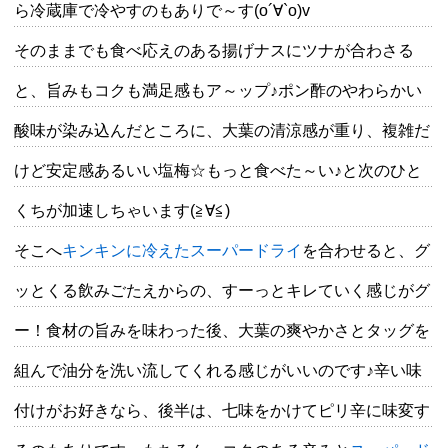
ら冷蔵庫で冷やすのもありで～す(о´∀`о)v
そのままでも食べ応えのある揚げナスにツナが合わさる
と、旨みもコクも満足感もア～ップ♪ポン酢のやわらかい
酸味が染み込んだところに、大葉の清涼感が重り、複雑だ
けど安定感あるいい塩梅☆もっと食べた～い♪と次のひと
くちが加速しちゃいます(≧∀≦)
そこへ
キンキンに冷えたスーパードライ
を合わせると、グ
ッとくる飲みごたえからの、すーっとキレていく感じがグ
ー！食材の旨みを味わった後、大葉の爽やかさとタッグを
組んで油分を洗い流してくれる感じがいいのです♪辛い味
付けがお好きなら、後半は、七味をかけてピリ辛に味変す