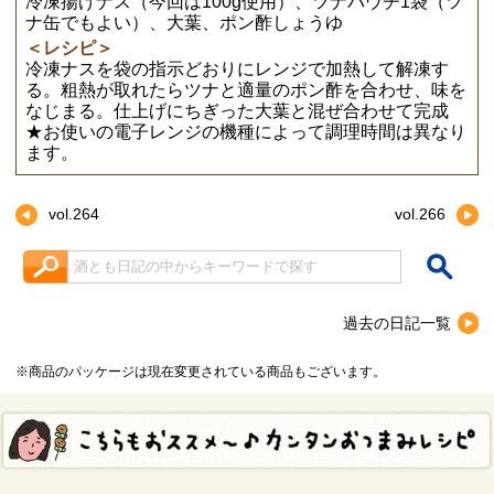
冷凍揚げナス（今回は100g使用）、ツナパウチ1袋（ツ
ナ缶でもよい）、大葉、ポン酢しょうゆ
＜レシピ＞
冷凍ナスを袋の指示どおりにレンジで加熱して解凍す
る。粗熱が取れたらツナと適量のポン酢を合わせ、味を
なじまる。仕上げにちぎった大葉と混ぜ合わせて完成
★お使いの電子レンジの機種によって調理時間は異なり
ます。
vol.264
vol.266
検索キーワード入力
過去の日記一覧
※商品のパッケージは現在変更されている商品もございます。