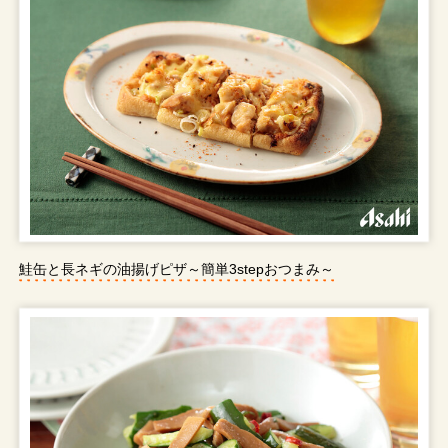
鮭缶と長ネギの油揚げピザ～簡単3stepおつまみ～