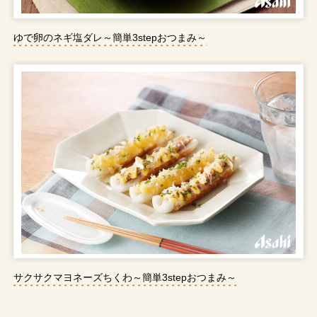
ゆで卵のネギ塩ダレ～簡単3stepおつまみ～
サクサクマヨネーズちくわ～簡単3stepおつまみ～