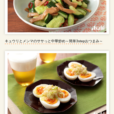
キュウリとメンマのササっと中華炒め～簡単3stepおつまみ～