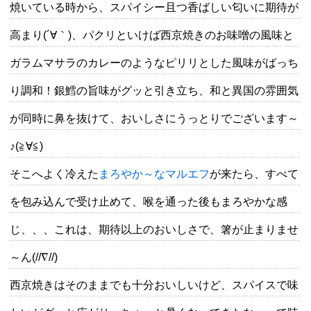
焼いている時から、スパイシー且つ香ばしい匂いに期待が
高まり(´∀｀)、パクリといけば西京焼きのお味噌の風味と
ガラムマサラのカレーのようなピリリとした風味がばっち
り調和！銀鱈の旨味がグッと引き立ち、和と異国の雰囲気
が同時に鼻を抜けて、おいしさにうっとりでございます～
♪(≧∀≦)
そこへよく冷えた
まろやか～なマルエフ
が来たら、すべて
を包み込んで受け止めて、喉を通った後もまろやかな感
じ、、、これは、期待以上のおいしさで、箸が止まりませ
～ん(//∇//)
西京焼きはそのままでも十分おいしいけど、スパイスで味