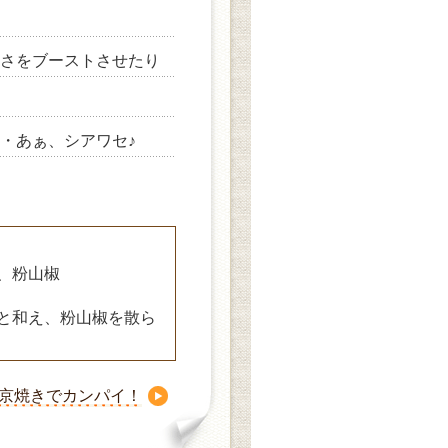
さをブーストさせたり
・あぁ、シアワセ♪
、粉山椒
と和え、粉山椒を散ら
京焼きでカンパイ！