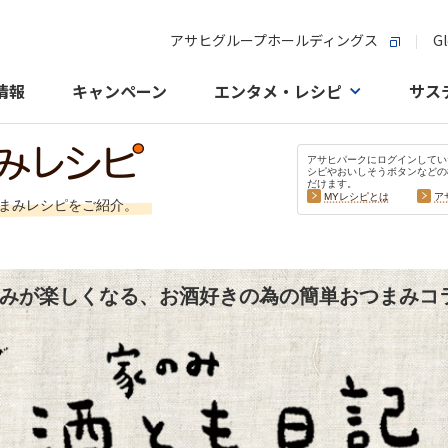
アサヒグループホールディングス
Gl
情報
キャンペーン
エンタメ・レシピ
サス
アサヒパークにログインしてい
シピやおいしそうボタンなどの
だけます。
MYレシピとは
ア
まみレシピをご紹介。
みが楽しくなる、お酒好きの為の
簡単おつまみコ