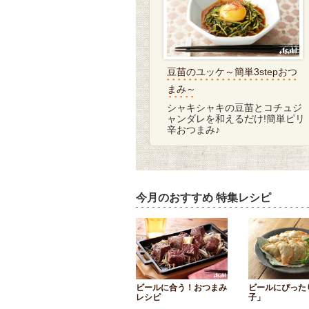
豆苗のユッケ～簡単3stepおつ
まみ～
シャキシャキの豆苗とコチュジ
ャンダレを和えるだけ!簡単ピリ
辛おつまみ♪
今月のおすすめ 特集レシピ
ビールに合う！おつまみ
ビールにぴった
レシピ
子」