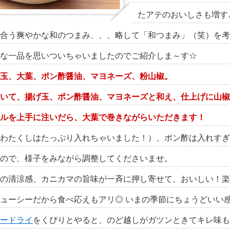
たアテのおいしさも増すとい
合う爽やかな和のつまみ、、、略して「和つまみ」（笑）を考
な一品を思いついちゃいましたのでご紹介しま～す☆
玉、大葉、ポン酢醤油、マヨネーズ、粉山椒。
いて、揚げ玉、ポン酢醤油、マヨネーズと和え、仕上げに山椒
ルを上手に注いだら、大葉で巻きながらいただきます！
わたくしはたっぷり入れちゃいました！）、ポン酢は入れすぎ
ので、様子をみながら調整してくださいませ。
の清涼感、カニカマの旨味が一斉に押し寄せて、おいしい！楽しい
ューシーだから食べ応えもアリ◎ いまの季節にちょうどいい
ードライ
をくぴりとやると、のど越しがガツンときてキレ味も