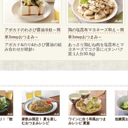
アボカドのわさび醤油冷奴～簡
鶏の塩昆布マヨネーズ和え～簡
単3stepおつまみ～
単3stepおつまみ～
アボカド&のり&わさび醤油の組
あっさり鶏むね肉を塩昆布とマ
み合わせが絶妙♪
ヨネーズでコク旨に♪(タンパク
質:1人分30.8g)
り！「餃
家飲み限定！ 夏を楽し
ワインに合う和風おつま
低糖質お
むおつまみレシピ
みレシピ 夏篇