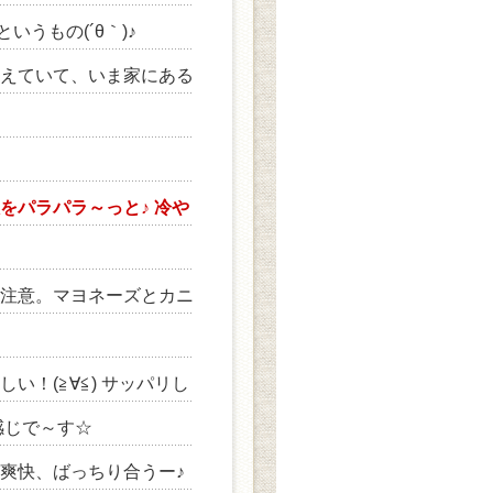
うもの(´θ｀)♪
えていて、いま家にある
をパラパラ～っと♪ 冷や
注意。マヨネーズとカニ
！(≧∀≦) サッパリし
感じで～す☆
爽快、ばっちり合うー♪