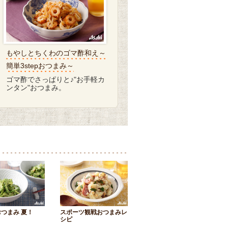
もやしとちくわのゴマ酢和え～
簡単3stepおつまみ～
ゴマ酢でさっぱりと♪"お手軽カ
ンタン"おつまみ。
つまみ 夏！
スポーツ観戦おつまみレ
シピ