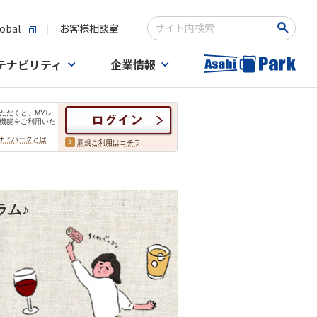
obal
お客様相談室
検索キーワード入力
テナビリティ
企業情報
ただくと、MYレ
機能をご利用いた
サヒパークとは
新規ご利用はコチラ
ラム♪