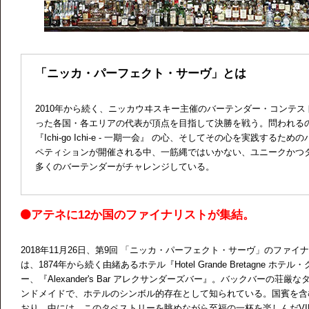
「ニッカ・パーフェクト・サーヴ」とは
2010年から続く、ニッカウヰスキー主催のバーテンダー・コンテ
った各国・各エリアの代表が頂点を目指して決勝を戦う。問われる
『Ichi-go Ichi-e - 一期一会』 の心、そしてその心を実践する
ペティションが開催される中、一筋縄ではいかない、ユニークかつ
多くのバーテンダーがチャレンジしている。
アテネに12か国のファイナリストが集結。
2018年11月26日、第9回 「ニッカ・パーフェクト・サーヴ」のファ
は、1874年から続く由緒あるホテル『Hotel Grande Bretagne 
ー、『Alexander's Bar アレクサンダーズバー』。バックバーの荘
ンドメイドで、ホテルのシンボル的存在として知られている。国賓を含
おり、中には、このタペストリーを眺めながら至福の一杯を楽しんだVI