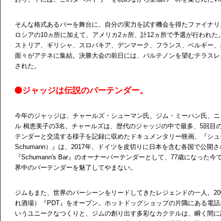
そんな格式あるバーを舞台に、自分の実力を試す機会を得たファイナリス
ロシアの10ヵ所に加えて、アメリカ2ヵ所、計12ヵ所で予選が行われ
ストリア、ギリシャ、スロバキア、デンマーク、フランス、ベルギー、
面々がアテネに集結。決勝大会の前日には、パルテノンを望むテラスレ
された。
ジャッジは伝説のバーテンダー。
今年のジャッジは、チャールズ・シューマン氏、ジム・ミーハン氏、ニ
ル 楫恵美子の3名。チャールズは、歴代のジャッジの中で最多、5回目
テンダーと交流する様子を記録に収めたドキュメンタリー映画、『シューマンズ
Schumann）』は、2017年、ドイツを皮切りに日本を含む各国で公
『Schumann's Bar』のオーナーバーテンダーとして、77歳になっ
界中のバーテンダーを魅了してやまない。
ジムもまた、世界のバーシーンをリードしてきたレジェンドの一人。2007
れ酒場）『PDT』をオープン。ホットドッグショップの片隅にある電
いうユニークなつくりと、ジムの創り出す多彩なカクテルは、瞬く間に