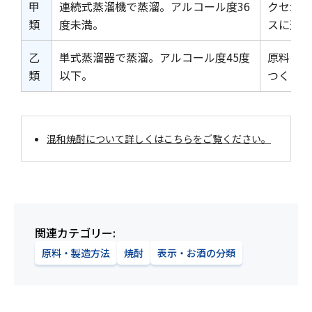
甲
連続式蒸溜機で蒸溜。アルコール度36
クセがな
類
度未満。
スに適し
乙
単式蒸溜器で蒸溜。アルコール度45度
原料の個
類
以下。
つくられ
混和焼酎について詳しくはこちらをご覧ください。
関連カテゴリー
原料・製造方法
焼酎
表示・お酒の分類