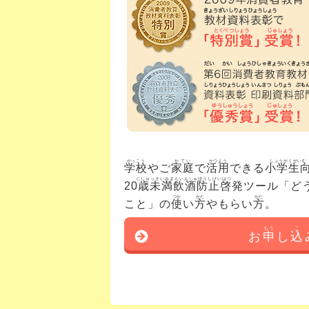
がっこう
かてい
かつよう
しょうがくせいむ
学校
やご
家庭
で
活用
できる
小学生
にじゅっさいみまんいんしゅぼうしけいはつ
20歳未満飲酒防止啓発
ツール「ど
つか
かた
かた
こと」の
使
い
方
やもらい
方
。
もう
こ
お
申
し
込