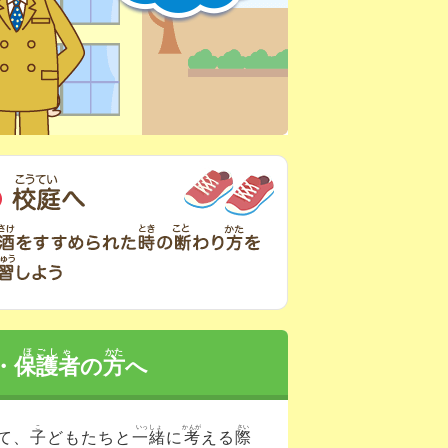
のかを学ぼう
 「お酒と体」に関するクイズに答えながら知識を身につけよう
校庭へ お酒をすすめ
ほごしゃ
かた
・
保護者
の
方
へ
こ
いっしょ
かんが
さい
て、
子
どもたちと
一緒
に
考
える
際