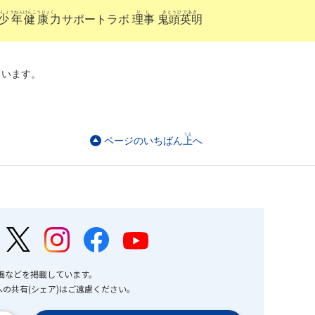
いしょうねんけんこうりょく
りじ
きとうひであき
少年健康力
サポートラボ
理事
鬼頭英明
ています。
うえ
ページのいちばん
上
へ
画などを掲載しています。
の共有(シェア)はご遠慮ください。