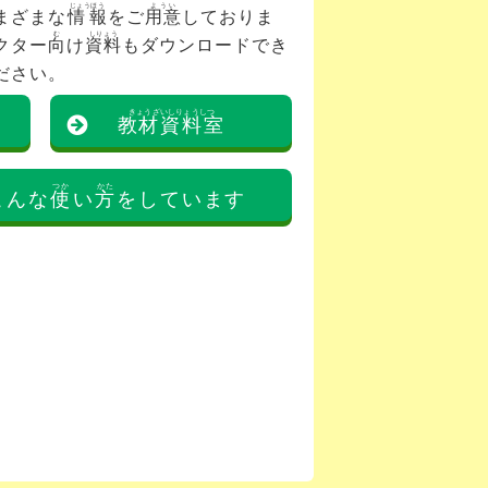
じょうほう
ようい
まざまな
情報
をご
用意
しておりま
む
しりょう
クター
向
け
資料
もダウンロードでき
ださい。
きょうざいしりょうしつ
教材資料室
つか
かた
こんな
使
い
方
をしています