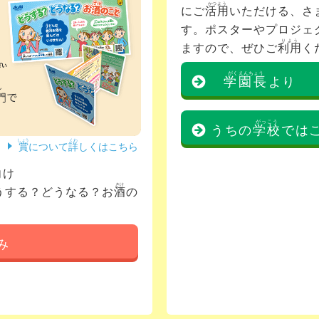
かつよう
にご
活用
いただける、さ
す。ポスターやプロジェ
りよう
ますので、ぜひご
利用
く
がくえんちょう
学園長
より
がっこう
うちの
学校
では
しょう
くわ
賞
について
詳
しくはこちら
向
け
さけ
うする？どうなる？お
酒
の
み