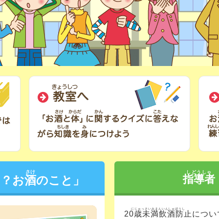
図書室へ どうして20歳未満はお酒を飲んではいけない
教室へ
さけ
しどうしゃ
指導者
る？お
酒
のこと」
にじゅっさいみまんいんしゅぼうし
20歳未満飲酒防止
につい