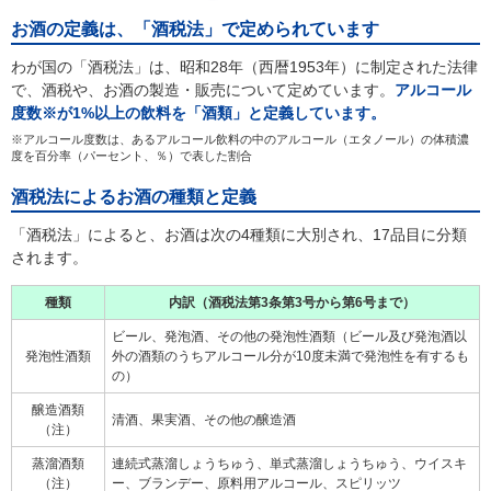
お酒の定義は、「酒税法」で定められています
わが国の「酒税法」は、昭和28年（西暦1953年）に制定された法律
で、酒税や、お酒の製造・販売について定めています。
アルコール
度数※が1%以上の飲料を「酒類」と定義しています。
※アルコール度数は、あるアルコール飲料の中のアルコール（エタノール）の体積濃
度を百分率（パーセント、％）で表した割合
酒税法によるお酒の種類と定義
「酒税法」によると、お酒は次の4種類に大別され、17品目に分類
されます。
種類
内訳（酒税法第3条第3号から第6号まで）
ビール、発泡酒、その他の発泡性酒類（ビール及び発泡酒以
発泡性酒類
外の酒類のうちアルコール分が10度未満で発泡性を有するも
の）
醸造酒類
清酒、果実酒、その他の醸造酒
（注）
蒸溜酒類
連続式蒸溜しょうちゅう、単式蒸溜しょうちゅう、ウイスキ
（注）
ー、ブランデー、原料用アルコール、スピリッツ