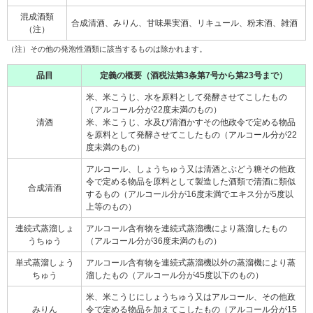
混成酒類
合成清酒、みりん、甘味果実酒、リキュール、粉末酒、雑酒
（注）
（注）その他の発泡性酒類に該当するものは除かれます。
品目
定義の概要（酒税法第3条第7号から第23号まで）
米、米こうじ、水を原料として発酵させてこしたもの
（アルコール分が22度未満のもの）
清酒
米、米こうじ、水及び清酒かすその他政令で定める物品
を原料として発酵させてこしたもの（アルコール分が22
度未満のもの）
アルコール、しょうちゅう又は清酒とぶどう糖その他政
令で定める物品を原料として製造した酒類で清酒に類似
合成清酒
するもの（アルコール分が16度未満でエキス分が5度以
上等のもの）
連続式蒸溜しょ
アルコール含有物を連続式蒸溜機により蒸溜したもの
うちゅう
（アルコール分が36度未満のもの）
単式蒸溜しょう
アルコール含有物を連続式蒸溜機以外の蒸溜機により蒸
ちゅう
溜したもの（アルコール分が45度以下のもの）
米、米こうじにしょうちゅう又はアルコール、その他政
みりん
令で定める物品を加えてこしたもの（アルコール分が15