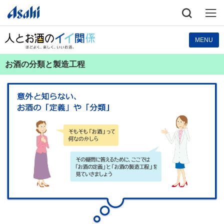
人とお酒のイイ関係 ほどよく、楽しく
MENU
お酒の分類と製造工程