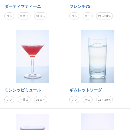
ダーティマティーニ
フレンチ75
ジン
中辛口
31％～
ジン
中口
21～30％
ミシシッピミュール
ギムレットソーダ
ジン
中甘口
31％～
ジン
辛口
11～20％