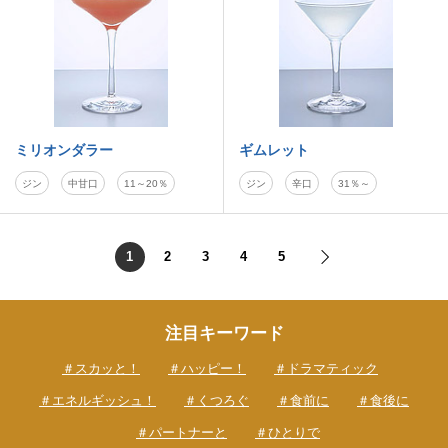
ミリオンダラー
ギムレット
ジン
中甘口
11～20％
ジン
辛口
31％～
1
2
3
4
5
注目キーワード
＃スカッと！
＃ハッピー！
＃ドラマティック
＃エネルギッシュ！
＃くつろぐ
＃食前に
＃食後に
＃パートナーと
＃ひとりで