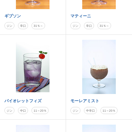
ギブソン
マティーニ
ジン
辛口
31％～
ジン
辛口
31％～
バイオレットフィズ
モーレアミスト
ジン
中口
11～20％
ジン
中辛口
11～20％