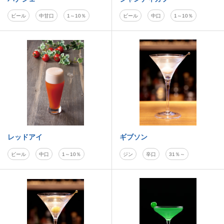
ビール
中甘口
1～10％
ビール
中口
1～10％
レッドアイ
ギブソン
ビール
中口
1～10％
ジン
辛口
31％～