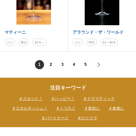
マティーニ
アラウンド・ザ・ワールド
ジン
辛口
31％～
ジン
中口
21～30％
1
2
3
4
5
注目キーワード
＃スカッと！
＃ハッピー！
＃ドラマティック
＃エネルギッシュ！
＃くつろぐ
＃食前に
＃食後に
＃パートナーと
＃ひとりで