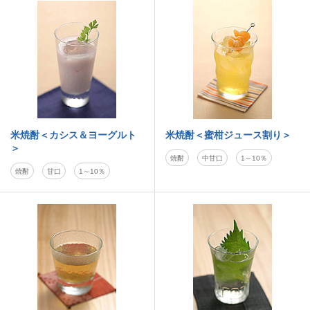
米焼酎＜カシス＆ヨーグルト
米焼酎＜蜜柑ジュース割り＞
＞
焼酎
中甘口
1～10％
焼酎
甘口
1～10％