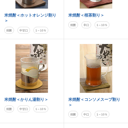
米焼酎＜ホットオレンジ割り
米焼酎＜桜茶割り＞
＞
焼酎
辛口
1～10％
焼酎
中甘口
1～10％
米焼酎＜かりん湯割り＞
米焼酎＜コンソメスープ割り
＞
焼酎
中甘口
1～10％
焼酎
中口
1～10％