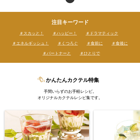
注目キーワード
＃スカッと！
＃ハッピー！
＃ドラマティック
＃エネルギッシュ！
＃くつろぐ
＃食前に
＃食後に
＃パートナーと
＃ひとりで
かんたんカクテル特集
手間いらずのお手軽レシピ。
オリジナルカクテルレシピ集です。