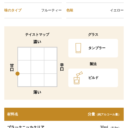
味のタイプ
フルーティー
色味
イエロー
テイストマップ
グラス
タンブラー
製法
ビルド
材料名
分量
（純アルコール量）
ブラックニッカクリア
30ml
（8.9g）