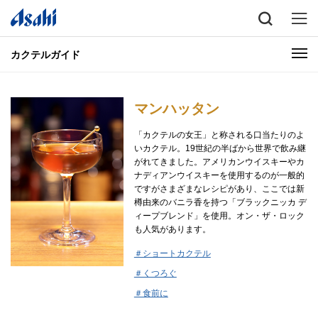
カクテルガイド
マンハッタン
「カクテルの女王」と称される口当たりのよ
いカクテル。19世紀の半ばから世界で飲み継
がれてきました。アメリカンウイスキーやカ
ナディアンウイスキーを使用するのが一般的
ですがさまざまなレシピがあり、ここでは新
樽由来のバニラ香を持つ「ブラックニッカ デ
ィープブレンド」を使用。オン・ザ・ロック
も人気があります。
＃ショートカクテル
＃くつろぐ
＃食前に