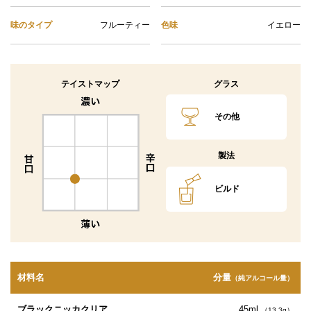
味のタイプ
フルーティー
色味
イエロー
テイストマップ
グラス
その他
製法
ビルド
材料名
分量
（純アルコール量）
ブラックニッカクリア
45ml
（13.3g）