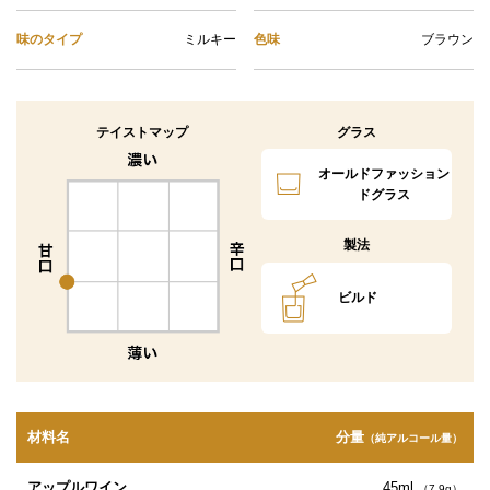
味のタイプ
ミルキー
色味
ブラウン
テイストマップ
グラス
オールドファッション
ドグラス
製法
ビルド
材料名
分量
（純アルコール量）
アップルワイン
45ml
（7.9g）