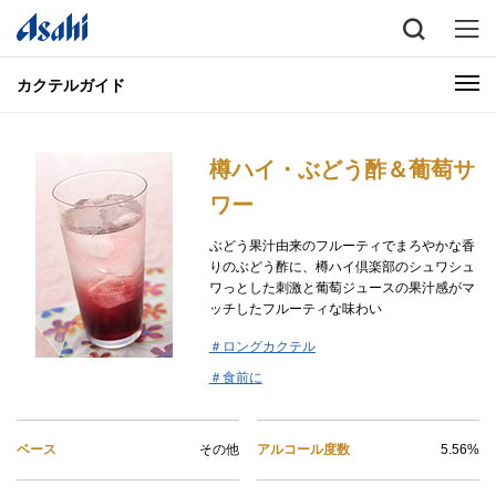
カクテルガイド
樽ハイ・ぶどう酢＆葡萄サ
ワー
ぶどう果汁由来のフルーティでまろやかな香
りのぶどう酢に、樽ハイ倶楽部のシュワシュ
ワっとした刺激と葡萄ジュースの果汁感がマ
ッチしたフルーティな味わい
＃ロングカクテル
＃食前に
ベース
その他
アルコール度数
5.56%