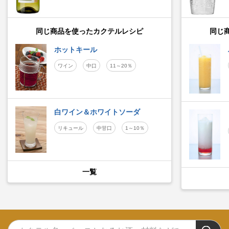
同じ商品を使ったカクテルレシピ
同じ
ホットキール
ワイン
中口
11～20％
白ワイン＆ホワイトソーダ
リキュール
中甘口
1～10％
一覧