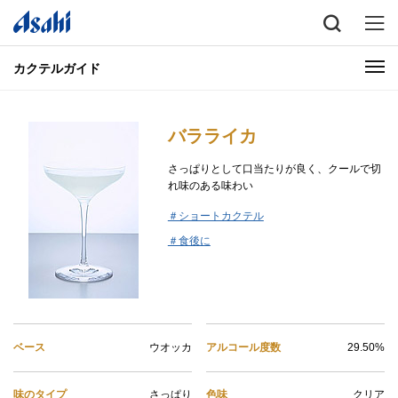
カクテルガイド
バラライカ
さっぱりとして口当たりが良く、クールで切
れ味のある味わい
＃ショートカクテル
＃食後に
ベース
ウオッカ
アルコール度数
29.50%
味のタイプ
さっぱり
色味
クリア