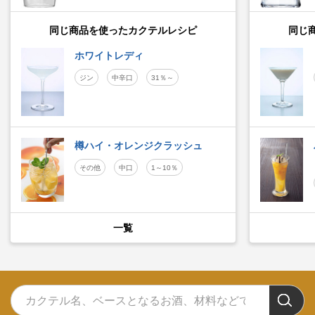
同じ商品を使ったカクテルレシピ
同じ
ホワイトレディ
ジン
中辛口
31％～
樽ハイ・オレンジクラッシュ
その他
中口
1～10％
一覧