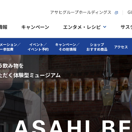
アサヒグループホールディングス
Gl
情報
キャンペーン
エンタメ・レシピ
サス
メーション／
イベント／
キャンペーン／
ショップ
アクセス
ー参加費
イベント予約
その他情報
おすすめ商品
う
飲み物を
ただく体験型ミュージアム