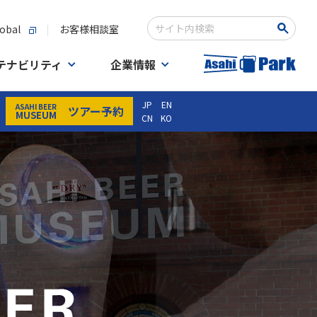
obal
お客様相談室
Write your search query here
テナビリティ
企業情報
JP
EN
ASAHI BEER
ツアー予約
MUSEUM
CN
KO