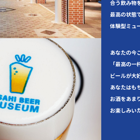
合う飲み物
最高の状態
体験型ミュ
あなたの今
「最高の一
ビールが大
あなたはも
お酒をあま
お楽しみい