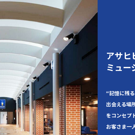
アサヒ
ミュー
“記憶に残
出会える場所
をコンセプ
お客さま一