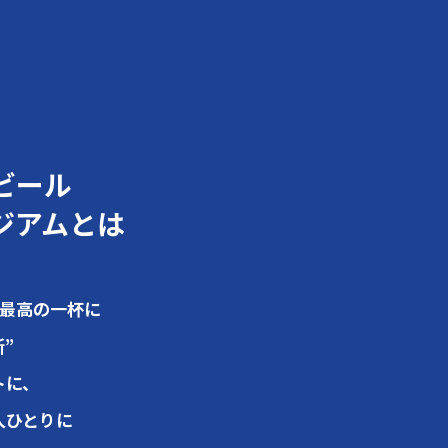
ビール
ジアムとは
る最高の一杯に
”
トに、
人ひとりに