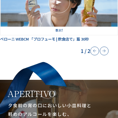
ペローニ WEBCM 「プロフューモ | 飲食店で」篇 30秒
1
/
2
夕食前の宵の口においしい小皿料理と
軽めのアルコールを楽しむ、